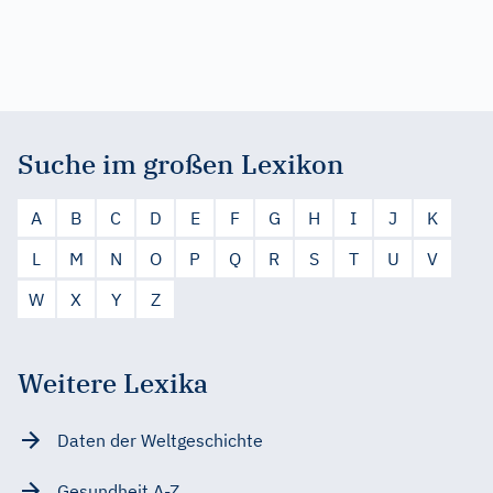
Suche im großen Lexikon
A
B
C
D
E
F
G
H
I
J
K
L
M
N
O
P
Q
R
S
T
U
V
W
X
Y
Z
Weitere Lexika
Daten der Weltgeschichte
Gesundheit A-Z