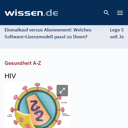
Open 
Einmalkauf versus Abonnement: Welches
Lego St
Software-Lizenzmodell passt zu Ihnen?
seit Jah
Gesundheit A-Z
HIV
Image
Bild vergrößern