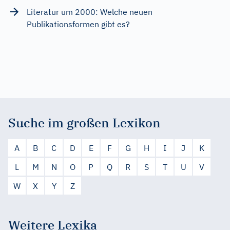
Literatur um 2000: Welche neuen
Publikationsformen gibt es?
Suche im großen Lexikon
A
B
C
D
E
F
G
H
I
J
K
L
M
N
O
P
Q
R
S
T
U
V
W
X
Y
Z
Weitere Lexika