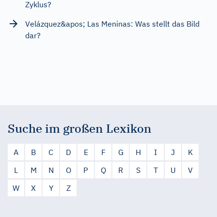
Zyklus?
Velázquez&apos; Las Meninas: Was stellt das Bild
dar?
Suche im großen Lexikon
A
B
C
D
E
F
G
H
I
J
K
L
M
N
O
P
Q
R
S
T
U
V
W
X
Y
Z