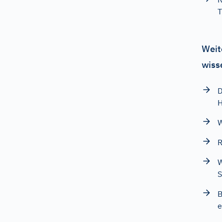
T
Weit
wiss
D
W
R
W
S
B
e