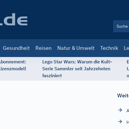
Gesundheit
Reisen
Natur & Umwelt
Technik
Le
 Abonnement:
Lego Star Wars: Warum die Kult-
E
Lizenzmodell
Serie Sammler seit Jahrzehnten
U
fasziniert
o
Weit
A
H