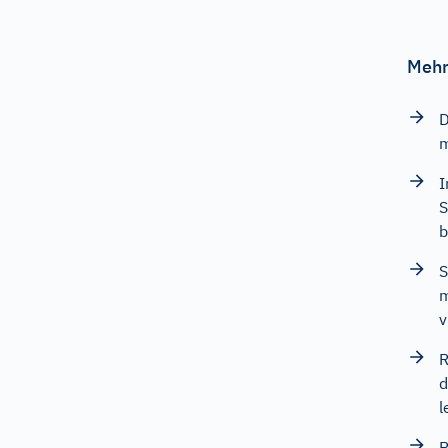
Mehr
D
m
I
S
b
S
m
v
R
d
l
R