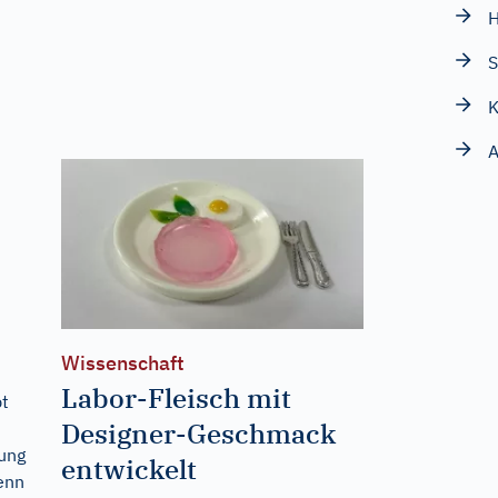
H
S
K
A
Wissenschaft
Labor-Fleisch mit
pt
Designer-Geschmack
tung
entwickelt
Denn