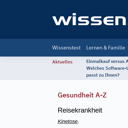
Main
Wissenstest
Lernen & Familie
navigation
Einmalkauf versus
Aktuelles
Welches Software-
passt zu Ihnen?
Gesundheit A-Z
Reisekrankheit
Kinetose
.