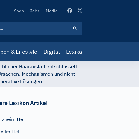
Secondary
Shop
Jobs
Media
Navigation
ben & Lifestyle
Digital
Lexika
rblicher Haarausfall entschlüsselt:
rsachen, Mechanismen und nicht-
perative Lösungen
ere Lexikon Artikel
rzneimittel
eilmittel