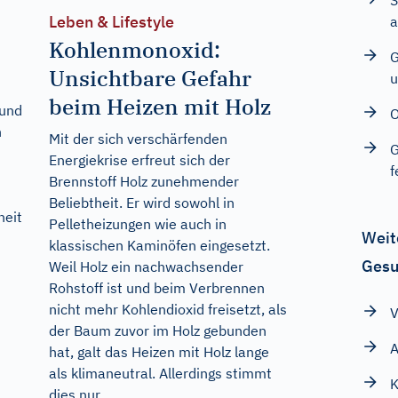
S
Leben & Lifestyle
a
Kohlenmonoxid:
G
Unsichtbare Gefahr
u
beim Heizen mit Holz
 und
O
n
Mit der sich verschärfenden
G
Energiekrise erfreut sich der
f
Brennstoff Holz zunehmender
Beliebtheit. Er wird sowohl in
heit
Pelletheizungen wie auch in
Weit
klassischen Kaminöfen eingesetzt.
Gesu
Weil Holz ein nachwachsender
Rohstoff ist und beim Verbrennen
nicht mehr Kohlendioxid freisetzt, als
V
der Baum zuvor im Holz gebunden
A
hat, galt das Heizen mit Holz lange
als klimaneutral. Allerdings stimmt
K
dies nur...