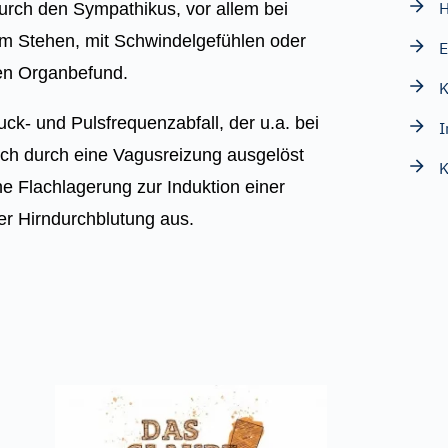
durch den Sympathikus, vor allem bei
m Stehen, mit Schwindelgefühlen oder
E
en Organbefund.
K
ck- und Pulsfrequenzabfall, der u.a. bei
I
sch durch eine Vagusreizung ausgelöst
K
ine Flachlagerung zur Induktion einer
er Hirndurchblutung aus.