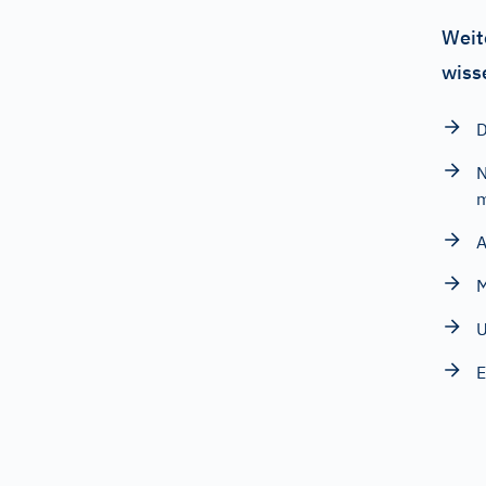
Weit
wiss
D
N
m
A
M
U
E