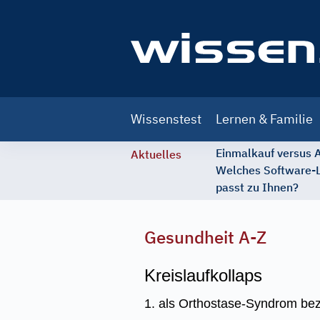
Main
Wissenstest
Lernen & Familie
navigation
Einmalkauf versus
Aktuelles
Welches Software-
passt zu Ihnen?
Gesundheit A-Z
Kreislaufkollaps
1. als Orthostase-Syndrom beze