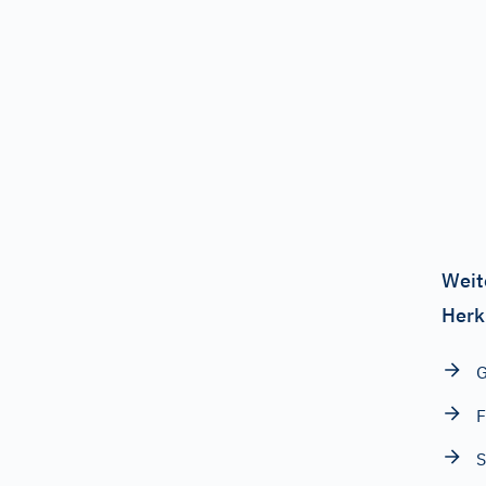
Weit
Herk
F
S