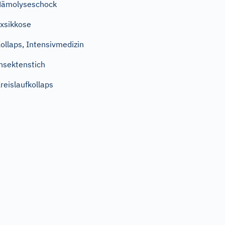
Hämolyseschock
xsikkose
ollaps, Intensivmedizin
nsektenstich
reislaufkollaps