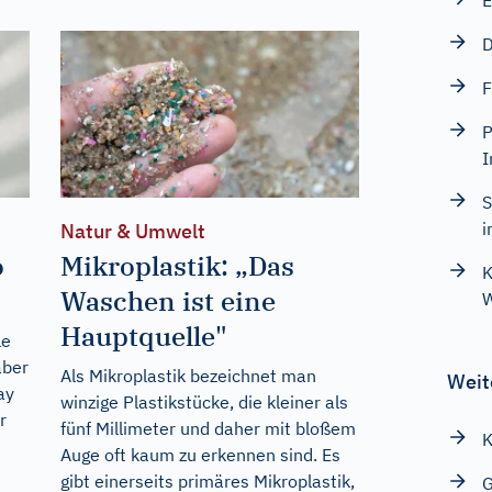
E
D
F
P
I
S
i
Natur & Umwelt
o
Mikroplastik: „Das
K
Waschen ist eine
Hauptquelle"
le
aber
Als Mikroplastik bezeichnet man
Weit
ay
winzige Plastikstücke, die kleiner als
r
fünf Millimeter und daher mit bloßem
K
Auge oft kaum zu erkennen sind. Es
gibt einerseits primäres Mikroplastik,
G