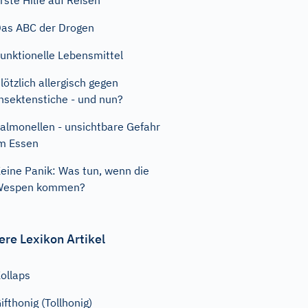
rste Hilfe auf Reisen
as ABC der Drogen
unktionelle Lebensmittel
lötzlich allergisch gegen
nsektenstiche - und nun?
almonellen - unsichtbare Gefahr
m Essen
eine Panik: Was tun, wenn die
Wespen kommen?
ere Lexikon Artikel
ollaps
ifthonig (Tollhonig)