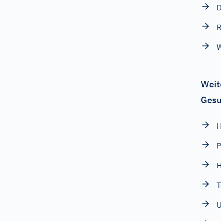
D
R
Weit
Gesu
H
P
H
T
U