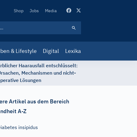
Secondary
Shop
Jobs
Media
Navigation
ben & Lifestyle
Digital
Lexika
rblicher Haarausfall entschlüsselt:
rsachen, Mechanismen und nicht-
perative Lösungen
ere Artikel aus dem Bereich
ndheit A-Z
iabetes insipidus