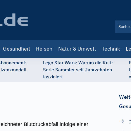
Gesundheit
Reisen
Natur & Umwelt
Technik
Le
 Abonnement:
Lego Star Wars: Warum die Kult-
E
Lizenzmodell
Serie Sammler seit Jahrzehnten
U
fasziniert
o
Weit
Gesu
D
ichneter Blutdruckabfall infolge einer