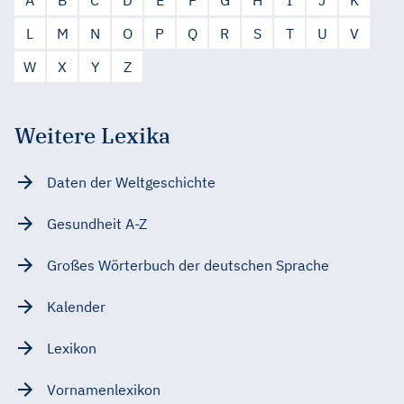
L
M
N
O
P
Q
R
S
T
U
V
W
X
Y
Z
Weitere Lexika
Daten der Weltgeschichte
Gesundheit A-Z
Großes Wörterbuch der deutschen Sprache
Kalender
Lexikon
Vornamenlexikon