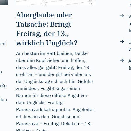
i
Aberglaube oder
V
Tatsache: Bringt
b
I
Freitag, der 13.,
wirklich Unglück?
G
hat
Am besten im Bett bleiben, Decke
über den Kopf ziehen und hoffen,
A
dass alles gut geht: Freitag, der 13.
I
n
steht an – und der gilt bei vielen als
der Unglückstag schlechthin. Gefühlt
oße
zumindest. Es gibt sogar einen
Namen für diese diffuse Angst vor
llen
dem Unglücks-Freitag:
Paraskavedekatriaphobie. Abgeleitet
ist dies aus dem Griechischen:
Paraskave = Freitag; Dekatria = 13;
Phobie = Angst.