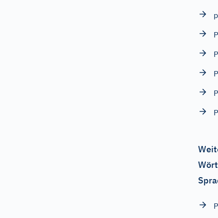
p
P
P
P
Weit
Wört
Spra
P