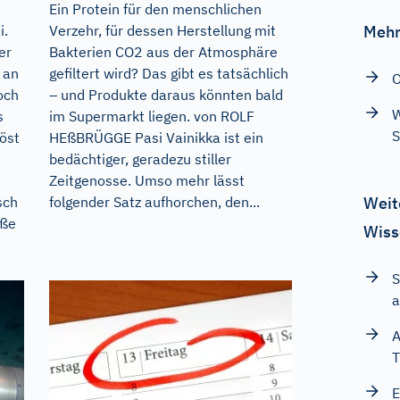
Ein Protein für den menschlichen
i.
Verzehr, für dessen Herstellung mit
Mehr
er
Bakterien CO2 aus der Atmosphäre
 an
gefiltert wird? Das gibt es tatsächlich
O
och
– und Produkte daraus könnten bald
W
s
im Supermarkt liegen. von ROLF
öst
HEßBRÜGGE Pasi Vainikka ist ein
bedächtiger, geradezu stiller
Zeitgenosse. Umso mehr lässt
sch
folgender Satz aufhorchen, den...
Weit
iße
Wiss
S
a
A
T
E