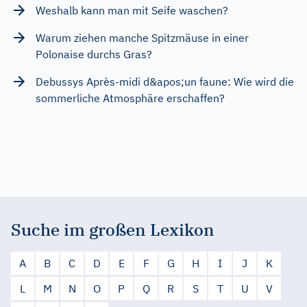
Weshalb kann man mit Seife waschen?
Warum ziehen manche Spitzmäuse in einer
Polonaise durchs Gras?
Debussys Après-midi d&apos;un faune: Wie wird die
sommerliche Atmosphäre erschaffen?
Suche im großen Lexikon
A
B
C
D
E
F
G
H
I
J
K
L
M
N
O
P
Q
R
S
T
U
V