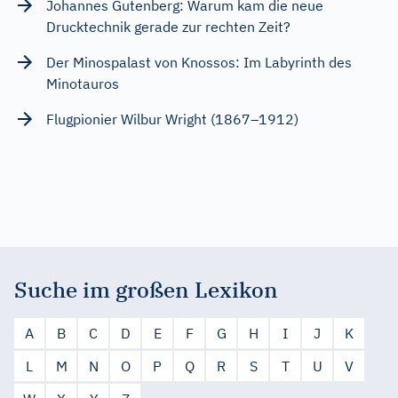
Johannes Gutenberg: Warum kam die neue
Drucktechnik gerade zur rechten Zeit?
Der Minospalast von Knossos: Im Labyrinth des
Minotauros
Flugpionier Wilbur Wright (1867–1912)
Suche im großen Lexikon
A
B
C
D
E
F
G
H
I
J
K
L
M
N
O
P
Q
R
S
T
U
V