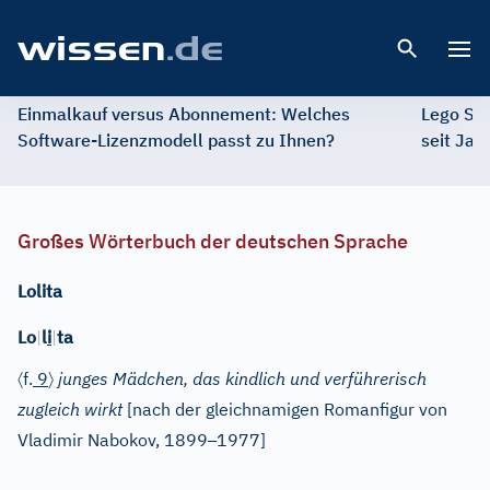
Open 
Einmalkauf versus Abonnement: Welches
Lego St
Software-Lizenzmodell passt zu Ihnen?
seit Jah
Großes Wörterbuch der deutschen Sprache
Lolita
Lo
|
l
i
|
ta
〈
〉
f.
9
junges Mädchen, das kindlich und verführerisch
zugleich wirkt
[nach der gleichnamigen Romanfigur von
–
Vladimir Nabokov, 1899
1977]