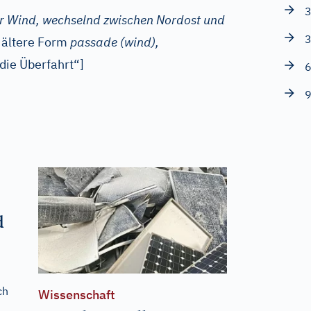
3
er Wind, wechselnd zwischen Nordost und
3
ältere Form
passade (wind),
die Überfahrt“]
6
9
d
ch
Wissenschaft