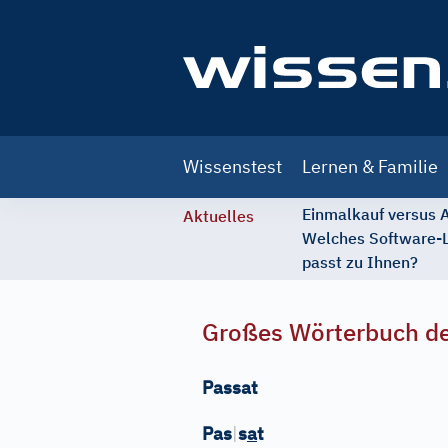
Main
Wissenstest
Lernen & Familie
navigation
Einmalkauf versus
Aktuelles
Welches Software-
passt zu Ihnen?
Großes Wörterbuch de
Passat
Pas
|
s
a
t