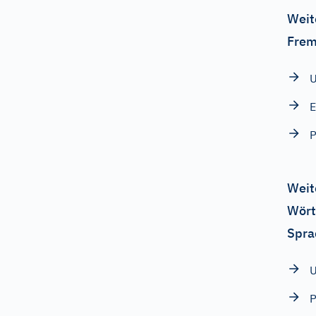
Weit
Frem
U
E
P
Weit
Wört
Spra
U
P