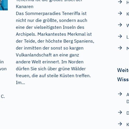
H
Kanaren
Das Sommerparadies Teneriffa ist
nicht nur die größte, sondern auch
eine der vielseitigsten Inseln des
Archipels. Markantestes Merkmal ist
L
der Teide, der höchste Berg Spaniens,
der inmitten der sonst so kargen
Vulkanlandschaft an eine ganz
andere Welt erinnert. Im Norden
in
dürfen Sie sich über grüne Wälder
 von
Weit
freuen, die auf steile Küsten treffen.
Wiss
Im...
A
 C.
D
D
K