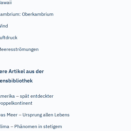
awaii
Kambrium: Oberkambrium
Wind
uftdruck
Meeresströmungen
ere Artikel aus der
ensbibliothek
merika – spät entdeckter
oppelkontinent
as Meer – Ursprung allen Lebens
lima – Phänomen in stetigem