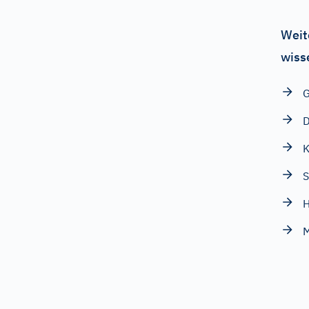
Weit
wiss
G
D
K
S
H
M