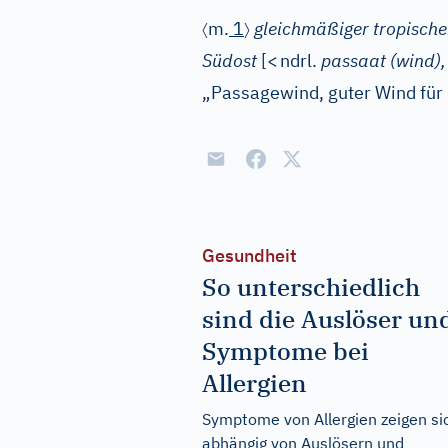
〈
〉
m.
1
gleichmäßiger tropisch
Südost
[
<
ndrl.
passaat (wind),
„Passagewind, guter Wind für 
Gesundheit
So unterschiedlich
sind die Auslöser un
Symptome bei
Allergien
Symptome von Allergien zeigen si
abhängig von Auslösern und