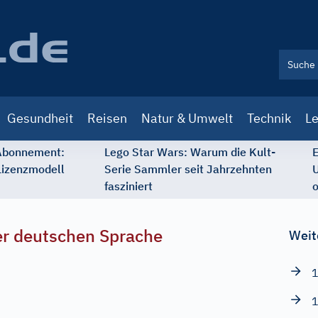
Gesundheit
Reisen
Natur & Umwelt
Technik
Le
 Abonnement:
Lego Star Wars: Warum die Kult-
E
Lizenzmodell
Serie Sammler seit Jahrzehnten
U
fasziniert
o
r deutschen Sprache
Weit
1
1