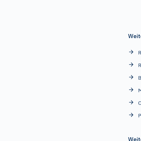
Weit
R
R
B
M
C
P
Weit