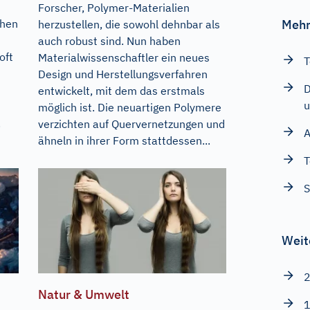
Forscher, Polymer-Materialien
chen
Mehr
herzustellen, die sowohl dehnbar als
auch robust sind. Nun haben
oft
Materialwissenschaftler ein neues
T
Design und Herstellungsverfahren
D
entwickelt, mit dem das erstmals
u
möglich ist. Die neuartigen Polymere
.
verzichten auf Quervernetzungen und
A
ähneln in ihrer Form stattdessen...
T
S
Weit
2
Natur & Umwelt
1