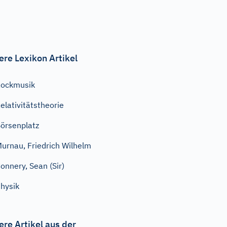
ere Lexikon Artikel
ockmusik
elativitätstheorie
örsenplatz
urnau, Friedrich Wilhelm
onnery, Sean (Sir)
hysik
ere Artikel aus der