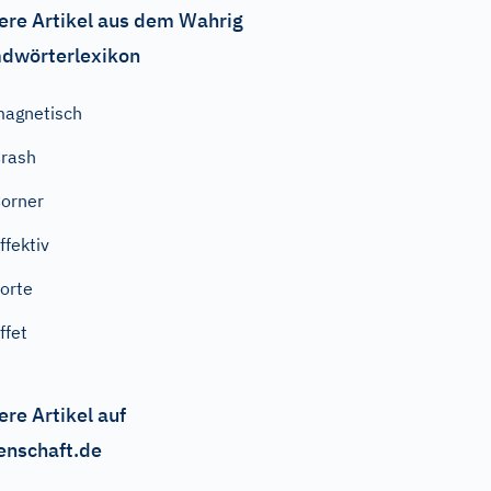
ere Artikel aus dem Wahrig
dwörterlexikon
agnetisch
rash
orner
ffektiv
orte
ffet
ere Artikel auf
enschaft.de