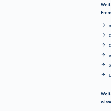
Weit
Frem
m
C
C
e
S
E
Weit
wiss