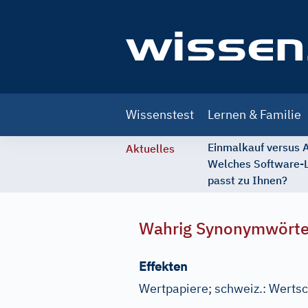
Main
Wissenstest
Lernen & Familie
navigation
Einmalkauf versus
Aktuelles
Welches Software-
passt zu Ihnen?
Wahrig Synonymwört
Effekten
Wertpapiere
;
schweiz.:
Wertsc