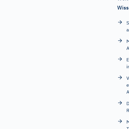
Wiss
S
a
M
A
E
i
V
e
A
D
R
M
T