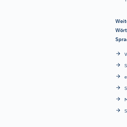
Weit
Wört
Spra
V
S
e
S
M
S