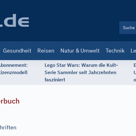
Gesundheit
Reisen
Natur & Umwelt
Technik
Le
 Abonnement:
Lego Star Wars: Warum die Kult-
E
Lizenzmodell
Serie Sammler seit Jahrzehnten
U
fasziniert
o
erbuch
hriften