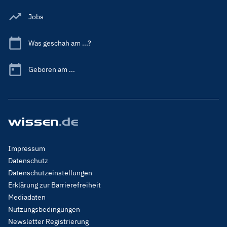
Jobs
Was geschah am ...?
Geboren am ...
Footer
Impressum
Menu
Datenschutz
Legal
Datenschutzeinstellungen
Erklärung zur Barrierefreiheit
Mediadaten
Nutzungsbedingungen
Newsletter Registrierung