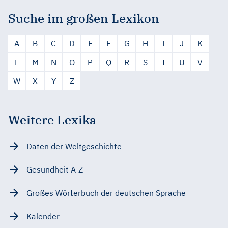
Suche im großen Lexikon
A
B
C
D
E
F
G
H
I
J
K
L
M
N
O
P
Q
R
S
T
U
V
W
X
Y
Z
Weitere Lexika
Daten der Weltgeschichte
Gesundheit A-Z
Großes Wörterbuch der deutschen Sprache
Kalender