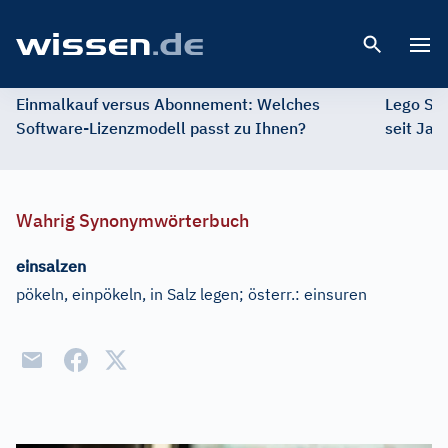
Open 
Einmalkauf versus Abonnement: Welches
Lego St
Software-Lizenzmodell passt zu Ihnen?
seit Jah
Wahrig Synonymwörterbuch
einsalzen
pökeln, einpökeln, in Salz legen
;
österr.:
einsuren