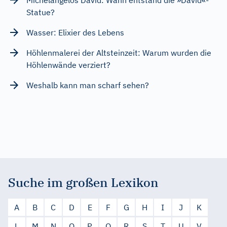
Statue?
Wasser: Elixier des Lebens
Höhlenmalerei der Altsteinzeit: Warum wurden die
Höhlenwände verziert?
Weshalb kann man scharf sehen?
Suche im großen Lexikon
A
B
C
D
E
F
G
H
I
J
K
L
M
N
O
P
Q
R
S
T
U
V