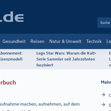
Gesundheit
Reisen
Natur & Umwelt
Technik
Le
 Abonnement:
Lego Star Wars: Warum die Kult-
E
Lizenzmodell
Serie Sammler seit Jahrzehnten
U
fasziniert
o
erbuch
Mehr
C
e/Aufnahme machen, aufnehmen, auf dem
D