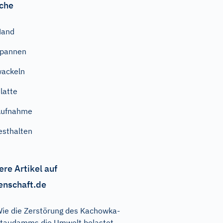
che
Hand
spannen
ackeln
latte
Aufnahme
esthalten
ere Artikel auf
enschaft.de
ie die Zerstörung des Kachowka-
taudamms die Umwelt belastet