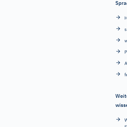
Spra
w
P
f
Weit
wiss
W
S