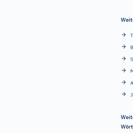
Weit
T
B
S
M
A
J
Weit
Wört