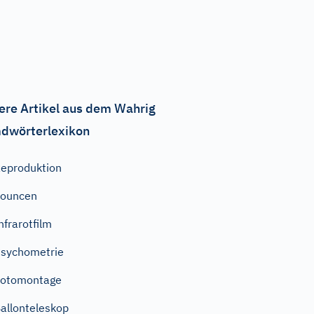
ere Artikel aus dem Wahrig
dwörterlexikon
eproduktion
bouncen
nfrarotfilm
sychometrie
Fotomontage
allonteleskop