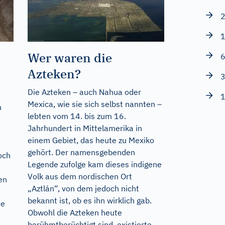
2
1
Wer waren die
6
Azteken?
3
Die Azteken – auch Nahua oder
1
Mexica, wie sie sich selbst nannten –
h
lebten vom 14. bis zum 16.
Jahrhundert in Mittelamerika in
einem Gebiet, das heute zu Mexiko
gehört. Der namensgebenden
och
Legende zufolge kam dieses indigene
Volk aus dem nordischen Ort
en
„Aztlán“, von dem jedoch nicht
bekannt ist, ob es ihn wirklich gab.
ie
Obwohl die Azteken heute
berühmtberüchtigt sind, existierte