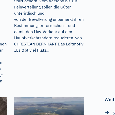
Startlöchern. Vom Versand bis zur
Feinverteilung sollen die Güter
unterirdisch und
von der Bevölkerung unbemerkt ihren
Bestimmungsort erreichen – und
damit den Lkw-Verkehr auf den
Hauptverkehrsadern reduzieren. von
nnen
CHRISTIAN BERNHART Das Leitmotiv
er
„Es gibt viel Platz...
rn
n
ge
an
Weit
5