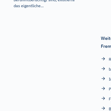
das eigentliche...
Weit
Frem
R
I
P
B