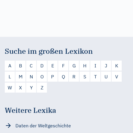
Suche im großen Lexikon
A
B
C
D
E
F
G
H
I
J
K
L
M
N
O
P
Q
R
S
T
U
V
W
X
Y
Z
Weitere Lexika
Daten der Weltgeschichte