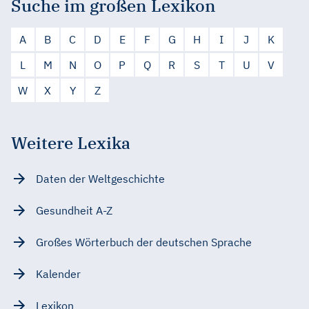
Suche im großen Lexikon
A
B
C
D
E
F
G
H
I
J
K
L
M
N
O
P
Q
R
S
T
U
V
W
X
Y
Z
Weitere Lexika
Daten der Weltgeschichte
Gesundheit A-Z
Großes Wörterbuch der deutschen Sprache
Kalender
Lexikon