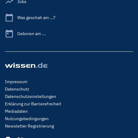
Jobs
Was geschah am ...?
Geboren am ...
Footer
Impressum
Menu
Datenschutz
Legal
Datenschutzeinstellungen
Erklärung zur Barrierefreiheit
Mediadaten
Nutzungsbedingungen
Newsletter Registrierung