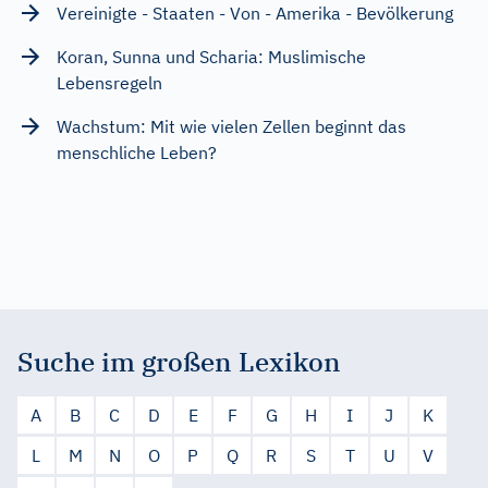
Vereinigte - Staaten - Von - Amerika - Bevölkerung
Koran, Sunna und Scharia: Muslimische
Lebensregeln
Wachstum: Mit wie vielen Zellen beginnt das
menschliche Leben?
Suche im großen Lexikon
A
B
C
D
E
F
G
H
I
J
K
L
M
N
O
P
Q
R
S
T
U
V