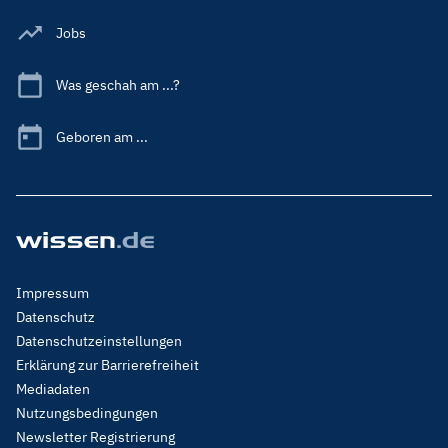
Jobs
Was geschah am ...?
Geboren am ...
Footer
Impressum
Menu
Datenschutz
Legal
Datenschutzeinstellungen
Erklärung zur Barrierefreiheit
Mediadaten
Nutzungsbedingungen
Newsletter Registrierung