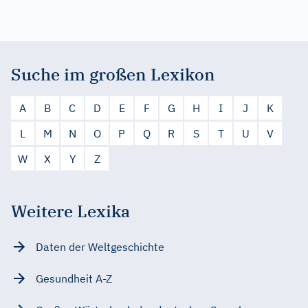
Suche im großen Lexikon
A
B
C
D
E
F
G
H
I
J
K
L
M
N
O
P
Q
R
S
T
U
V
W
X
Y
Z
Weitere Lexika
Daten der Weltgeschichte
Gesundheit A-Z