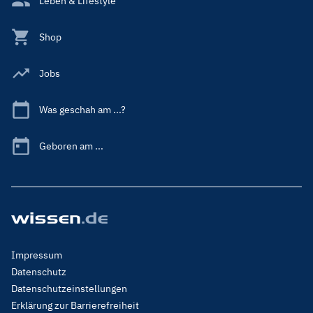
Leben & Lifestyle
Shop
Jobs
Was geschah am ...?
Geboren am ...
Footer
Impressum
Menu
Datenschutz
Legal
Datenschutzeinstellungen
Erklärung zur Barrierefreiheit