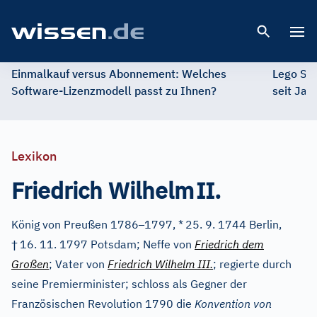
Open 
Einmalkauf versus Abonnement: Welches
Lego St
Software-Lizenzmodell passt zu Ihnen?
seit Jah
Lexikon
Friedrich Wilhelm
II.
–
König von Preußen 1786
1797, *
25. 9. 1744 Berlin,
†
16. 11. 1797 Potsdam; Neffe von
Friedrich dem
Großen
; Vater von
Friedrich Wilhelm
III.
; regierte durch
seine Premierminister; schloss als Gegner der
Französischen Revolution 1790 die
Konvention von