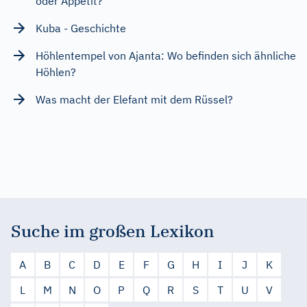
oder Appetit?
Kuba - Geschichte
Höhlentempel von Ajanta: Wo befinden sich ähnliche
Höhlen?
Was macht der Elefant mit dem Rüssel?
Suche im großen Lexikon
A
B
C
D
E
F
G
H
I
J
K
L
M
N
O
P
Q
R
S
T
U
V