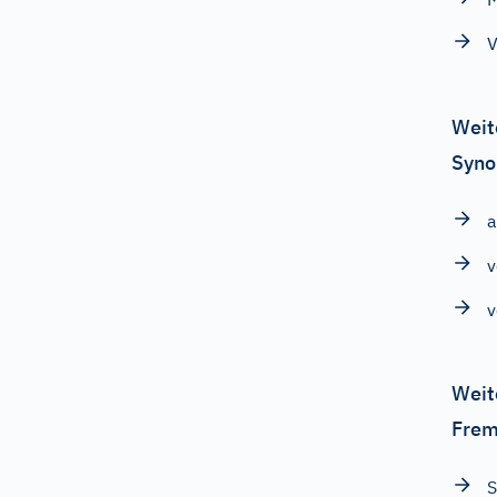
V
Weit
Syno
a
v
v
Weit
Frem
S