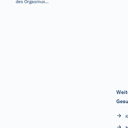
des Orgasmus...
Weit
Gesu
K
M