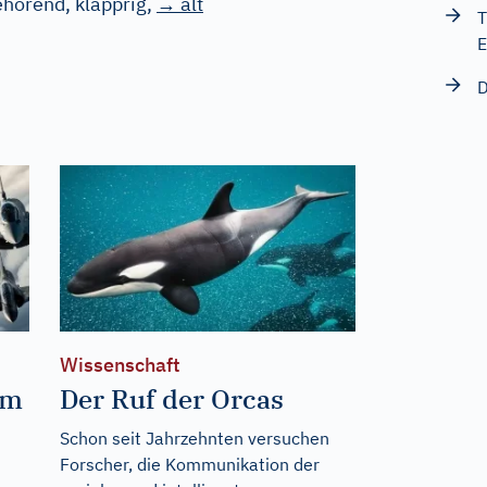
ehörend, klapprig
,
→ alt
T
E
D
Wissenschaft
um
Der Ruf der Orcas
Schon seit Jahrzehnten versuchen
Forscher, die Kommunikation der