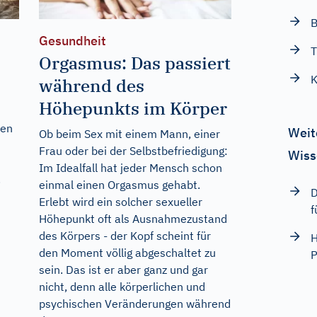
B
Gesundheit
T
Orgasmus: Das passiert
K
während des
Höhepunkts im Körper
fen
Weit
Ob beim Sex mit einem Mann, einer
Frau oder bei der Selbstbefriedigung:
Wiss
Im Idealfall hat jeder Mensch schon
.
einmal einen Orgasmus gehabt.
D
Erlebt wird ein solcher sexueller
f
Höhepunkt oft als Ausnahmezustand
des Körpers - der Kopf scheint für
H
den Moment völlig abgeschaltet zu
P
sein. Das ist er aber ganz und gar
nicht, denn alle körperlichen und
psychischen Veränderungen während