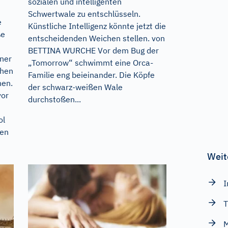
sozialen und intelligenten
Schwertwale zu entschlüsseln.
e
Künstliche Intelligenz könnte jetzt die
ße
entscheidenden Weichen stellen. von
BETTINA WURCHE Vor dem Bug der
iner
„Tomorrow“ schwimmt eine Orca-
chen
Familie eng beieinander. Die Köpfe
hen.
der schwarz-weißen Wale
vor
durchstoßen...
ol
sen
Weit
I
T
M