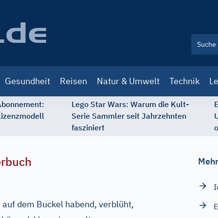
Gesundheit
Reisen
Natur & Umwelt
Technik
Le
 Abonnement:
Lego Star Wars: Warum die Kult-
E
Lizenzmodell
Serie Sammler seit Jahrzehnten
U
fasziniert
o
erbuch
Mehr
I
e auf dem Buckel habend, verblüht,
E