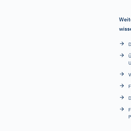
Weit
wiss
D
Ü
U
V
F
D
F
P