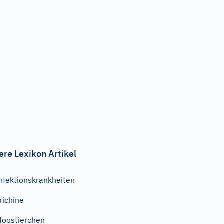
ere Lexikon Artikel
nfektionskrankheiten
richine
oostierchen