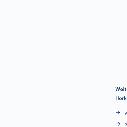
Weit
Herk
V
G