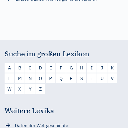
Suche im großen Lexikon
A
B
C
D
E
F
G
H
I
J
K
L
M
N
O
P
Q
R
S
T
U
V
W
X
Y
Z
Weitere Lexika
Daten der Weltgeschichte