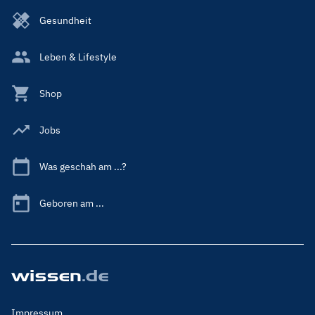
Gesundheit
Leben & Lifestyle
Shop
Jobs
Was geschah am ...?
Geboren am ...
Footer
Impressum