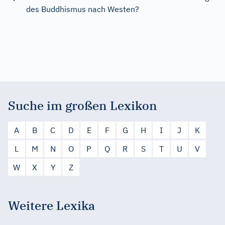
des Buddhismus nach Westen?
Suche im großen Lexikon
A
B
C
D
E
F
G
H
I
J
K
L
M
N
O
P
Q
R
S
T
U
V
W
X
Y
Z
Weitere Lexika