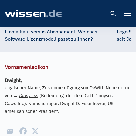
Open 
Einmalkauf versus Abonnement: Welches
Lego St
Software-Lizenzmodell passt zu Ihnen?
seit Jah
Vornamenlexikon
Dwight
,
englischer Name, Zusammenfügung von DeWitt; Nebenform
von
→
Dionysius
(Bedeutung: der dem Gott Dionysos
Geweihte). Namensträger: Dwight D. Eisenhower, US-
amerikanischer Präsident.