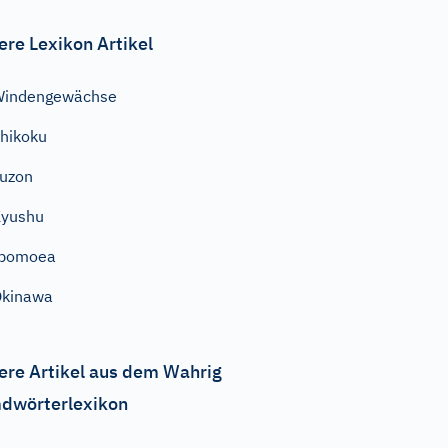
ere Lexikon Artikel
Windengewächse
hikoku
uzon
Kyushu
Ipomoea
Okinawa
ere Artikel aus dem Wahrig
dwörterlexikon