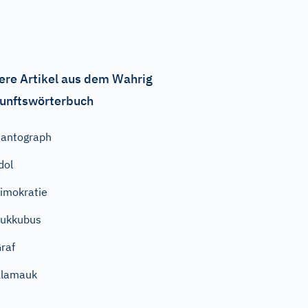
ere Artikel aus dem Wahrig
unftswörterbuch
antograph
dol
imokratie
ukkubus
raf
Klamauk