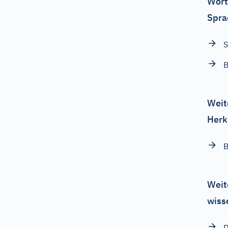
Wört
Spra
S
B
Weit
Herk
B
Weit
wiss
D