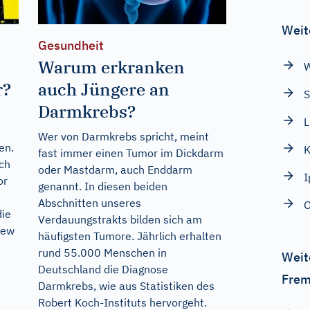
Weit
Gesundheit
Warum erkranken
r?
auch Jüngere an
S
Darmkrebs?
L
Wer von Darmkrebs spricht, meint
en.
fast immer einen Tumor im Dickdarm
ich
oder Mastdarm, auch Enddarm
or
genannt. In diesen beiden
Abschnitten unseres
die
Verdauungstrakts bilden sich am
New
häufigsten Tumore. Jährlich erhalten
rund 55.000 Menschen in
Weit
Deutschland die Diagnose
Frem
Darmkrebs, wie aus Statistiken des
Robert Koch-Instituts hervorgeht.