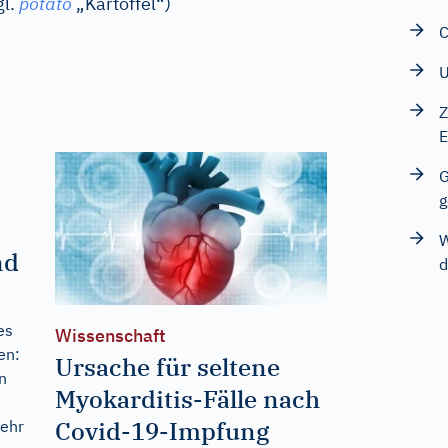
l.
potato
„Kartoffel“)
C
U
Z
E
G
g
W
nd
d
es
Wissenschaft
en:
Ursache für seltene
n
Myokarditis-Fälle nach
Covid-19-Impfung
mehr