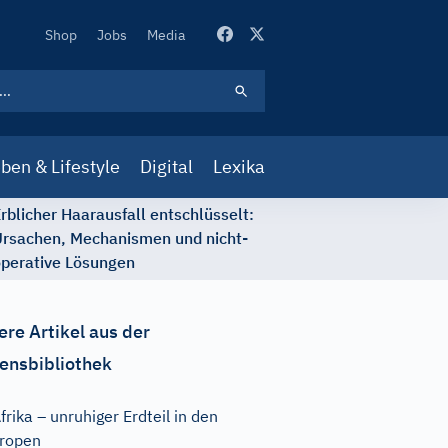
Secondary
Shop
Jobs
Media
Navigation
ben & Lifestyle
Digital
Lexika
rblicher Haarausfall entschlüsselt:
rsachen, Mechanismen und nicht-
perative Lösungen
ere Artikel aus der
ensbibliothek
frika – unruhiger Erdteil in den
ropen