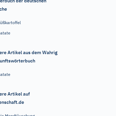
erbuch der deutschen
che
üßkartoffel
atate
ere Artikel aus dem Wahrig
unftswörterbuch
atate
ere Artikel auf
enschaft.de
ie Mondtäuschung