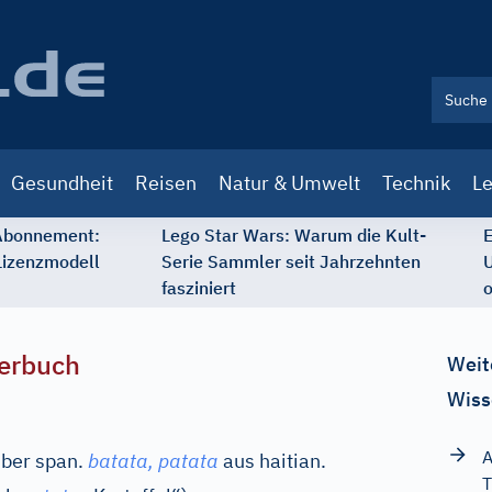
Gesundheit
Reisen
Natur & Umwelt
Technik
Le
 Abonnement:
Lego Star Wars: Warum die Kult-
E
Lizenzmodell
Serie Sammler seit Jahrzehnten
U
fasziniert
o
erbuch
Weit
Wiss
A
über
span.
batata, patata
aus
haitian.
T