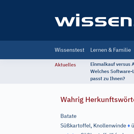
Main
Wissenstest
Lernen & Familie
navigation
Einmalkauf versus
Aktuelles
Welches Software-
passt zu Ihnen?
Wahrig Herkunftswört
Batate
Süßkartoffel, Knollenwinde
♦