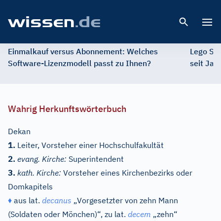
Open 
Einmalkauf versus Abonnement: Welches
Lego St
Software-Lizenzmodell passt zu Ihnen?
seit Jah
Wahrig Herkunftswörterbuch
Dekan
1.
Leiter, Vorsteher einer Hochschulfakultät
2.
evang. Kirche:
Superintendent
3.
kath. Kirche:
Vorsteher eines Kirchenbezirks oder
Domkapitels
♦
aus
lat.
decanus
„Vorgesetzter von zehn Mann
(Soldaten oder Mönchen)“, zu
lat.
decem
„zehn“