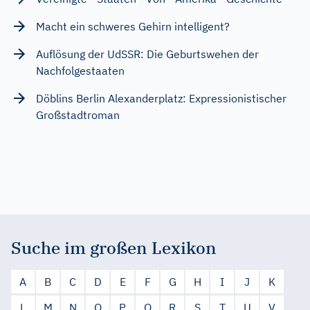
Macht ein schweres Gehirn intelligent?
Auflösung der UdSSR: Die Geburtswehen der
Nachfolgestaaten
Döblins Berlin Alexanderplatz: Expressionistischer
Großstadtroman
Suche im großen Lexikon
A
B
C
D
E
F
G
H
I
J
K
L
M
N
O
P
Q
R
S
T
U
V