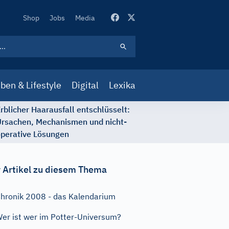
Secondary
Shop
Jobs
Media
Navigation
ben & Lifestyle
Digital
Lexika
rblicher Haarausfall entschlüsselt:
rsachen, Mechanismen und nicht-
perative Lösungen
 Artikel zu diesem Thema
hronik 2008 - das Kalendarium
er ist wer im Potter-Universum?