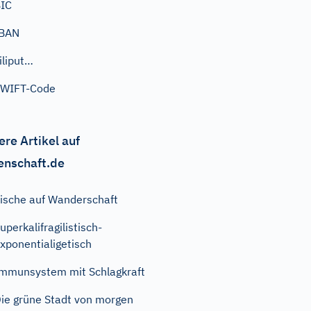
IC
IBAN
iliput…
SWIFT-Code
ere Artikel auf
enschaft.de
ische auf Wanderschaft
uperkalifragilistisch-
xponentialigetisch
mmunsystem mit Schlagkraft
ie grüne Stadt von morgen