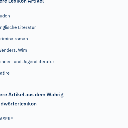
ere Lexikon Artikel
Juden
nglische Literatur
riminalroman
enders, Wim
inder- und Jugendliteratur
atire
ere Artikel aus dem Wahrig
dwörterlexikon
TASER®