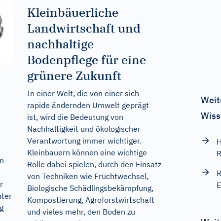
Kleinbäuerliche
Landwirtschaft und
nachhaltige
Bodenpflege für eine
grünere Zukunft
In einer Welt, die von einer sich
Weit
rapide ändernden Umwelt geprägt
Wiss
ist, wird die Bedeutung von
Nachhaltigkeit und ökologischer
Verantwortung immer wichtiger.
H
Kleinbauern können eine wichtige
R
en
Rolle dabei spielen, durch den Einsatz
R
von Techniken wie Fruchtwechsel,
r
E
Biologische Schädlingsbekämpfung,
nter
Kompostierung, Agroforstwirtschaft
g
und vieles mehr, den Boden zu