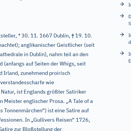
I
D
S
†
steller, *
30. 11. 1667 Dublin,
19. 10.
I
d
achtet); anglikanischer Geistlicher (seit
thedrale in Dublin), nahm teil an den
I
E
 (anfangs auf Seiten der Whigs, seit
nd Irland, zunehmend proirisch
o verstandesscharfe wie
 Natur, ist Englands größter Satiriker
 Meister englischer Prosa. „A Tale of a
 Tonnenmärchen“) ist eine Satire auf
nfessionen. In „Gullivers Reisen“ 1726,
Satire zur Bloßstellung der