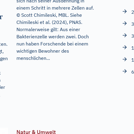
sich nach seiner Ausdehnung in
einem Schritt in mehrere Zellen auf.
2
r
© Scott Chimileski, MBL. Siehe
Chimileski et al. (2024), PNAS.
3
Normalerweise gilt: Aus einer
3
Bakterienzelle werden zwei. Doch
nun haben Forschende bei einem
ten.
1
wichtigen Bewohner des
t,
menschlichen...
ngen
1
6
k
h
der
Natur & Umwelt