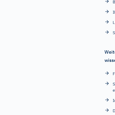
B
L
Weit
wiss
F
S
e
I
D