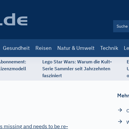
Gesundheit
Reisen
Natur & Umwelt
Technik
Le
 Abonnement:
Lego Star Wars: Warum die Kult-
E
Lizenzmodell
Serie Sammler seit Jahrzehnten
U
fasziniert
o
Mehr
C
W
s missing and needs to be re-