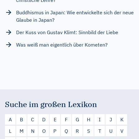
Buddhismus in Japan: Wie entwickelte sich der neue
Glaube in Japan?
Der Kuss von Gustav Klimt: Sinnbild der Liebe
Was weiß man eigentlich über Kometen?
Suche im großen Lexikon
A
B
C
D
E
F
G
H
I
J
K
L
M
N
O
P
Q
R
S
T
U
V