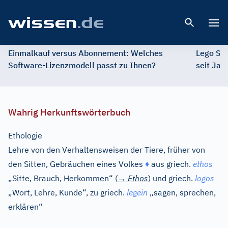
Open 
Einmalkauf versus Abonnement: Welches
Lego St
Software-Lizenzmodell passt zu Ihnen?
seit Jah
Wahrig Herkunftswörterbuch
Ethologie
Lehre von den Verhaltensweisen der Tiere, früher von
den Sitten, Gebräuchen eines Volkes
♦
aus
griech.
ethos
„Sitte, Brauch, Herkommen“ (
→
Ethos
) und
griech.
logos
„Wort, Lehre, Kunde“, zu
griech.
legein
„sagen, sprechen,
erklären“