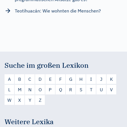
Teotihuacán: Wie wohnten die Menschen?
Suche im großen Lexikon
A
B
C
D
E
F
G
H
I
J
K
L
M
N
O
P
Q
R
S
T
U
V
W
X
Y
Z
Weitere Lexika