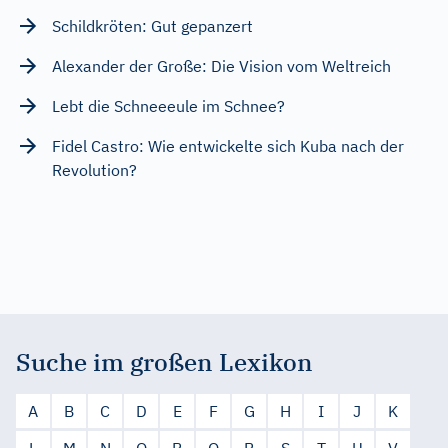
Schildkröten: Gut gepanzert
Alexander der Große: Die Vision vom Weltreich
Lebt die Schneeeule im Schnee?
Fidel Castro: Wie entwickelte sich Kuba nach der
Revolution?
Suche im großen Lexikon
A
B
C
D
E
F
G
H
I
J
K