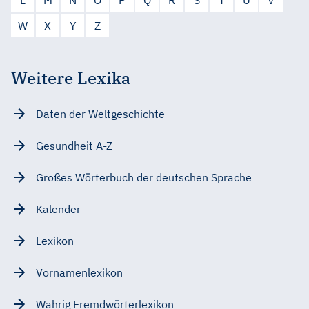
L
M
N
O
P
Q
R
S
T
U
V
W
X
Y
Z
Weitere Lexika
Daten der Weltgeschichte
Gesundheit A-Z
Großes Wörterbuch der deutschen Sprache
Kalender
Lexikon
Vornamenlexikon
Wahrig Fremdwörterlexikon