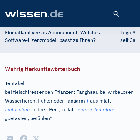
Open 
Einmalkauf versus Abonnement: Welches
Lego St
Software-Lizenzmodell passt zu Ihnen?
seit Jah
Wahrig Herkunftswörterbuch
Tentakel
bei fleischfressenden Pflanzen: Fanghaar, bei wirbellosen
Wassertieren: Fühler oder Fangarm
♦
aus
mlat.
tentaculum
in ders. Bed., zu
lat.
tentare, temptare
„betasten, befühlen“