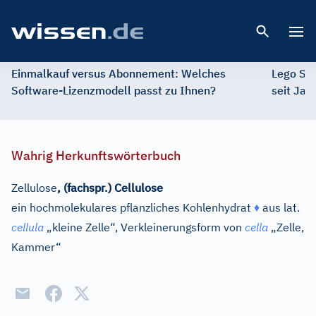
Open 
Einmalkauf versus Abonnement: Welches
Lego St
Software-Lizenzmodell passt zu Ihnen?
seit Jah
Wahrig Herkunftswörterbuch
Zellulose
,
(fachspr.)
Cellulose
ein hochmolekulares pflanzliches Kohlenhydrat
♦
aus
lat.
cellula
„kleine Zelle“, Verkleinerungsform von
cella
„Zelle,
Kammer“