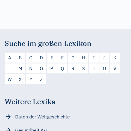
Suche im großen Lexikon
A
B
C
D
E
F
G
H
I
J
K
L
M
N
O
P
Q
R
S
T
U
V
W
X
Y
Z
Weitere Lexika
Daten der Weltgeschichte
Gesundheit A-Z