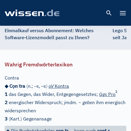
Open 
Einmalkauf versus Abonnement: Welches
Lego St
Software-Lizenzmodell passt zu Ihnen?
seit Jah
Wahrig Fremdwörterlexikon
Contra
ọ
〈
–
–
〉
◆ C
n
|
tra
n.;
s,
s
oV
Kontra
1
1
das Gegen, das Wider, Entgegengesetztes;
Ggs
Pro
2
energischer Widerspruch;
jmdm. ~ geben
ihm energisch
widersprechen
〈
〉
3
Kart.
Gegenansage
…
…
◆
Die Buchstabenfolge
con
|
tr
kann auch
cont
|
r