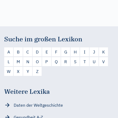
Suche im großen Lexikon
A
B
C
D
E
F
G
H
I
J
K
L
M
N
O
P
Q
R
S
T
U
V
W
X
Y
Z
Weitere Lexika
Daten der Weltgeschichte
Gesundheit A-Z