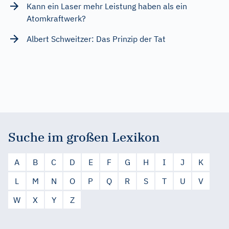
Kann ein Laser mehr Leistung haben als ein
Atomkraftwerk?
Albert Schweitzer: Das Prinzip der Tat
Suche im großen Lexikon
A
B
C
D
E
F
G
H
I
J
K
L
M
N
O
P
Q
R
S
T
U
V
W
X
Y
Z