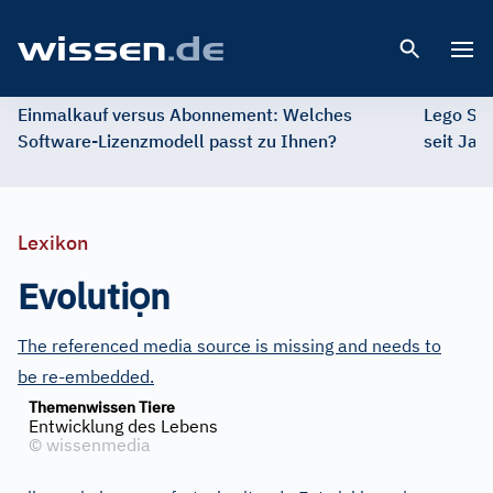
Open 
Einmalkauf versus Abonnement: Welches
Lego St
Software-Lizenzmodell passt zu Ihnen?
seit Jah
Lexikon
ọ
Evoluti
n
The referenced media source is missing and needs to
be re-embedded.
Themenwissen Tiere
Entwicklung des Lebens
©
wissenmedia