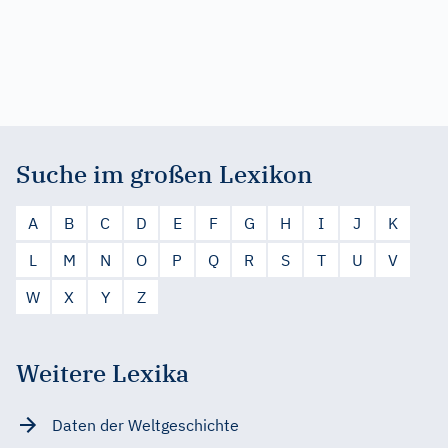
Suche im großen Lexikon
A
B
C
D
E
F
G
H
I
J
K
L
M
N
O
P
Q
R
S
T
U
V
W
X
Y
Z
Weitere Lexika
Daten der Weltgeschichte