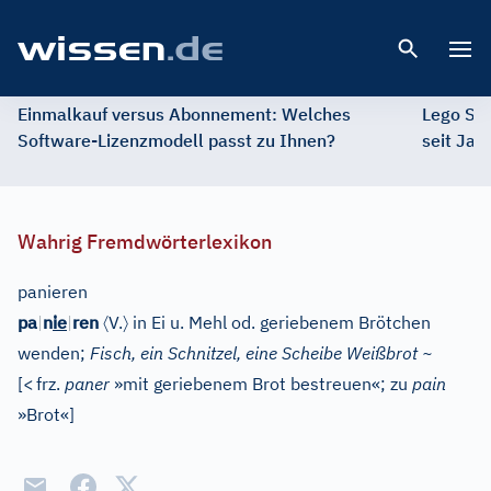
Open 
Einmalkauf versus Abonnement: Welches
Lego St
Software-Lizenzmodell passt zu Ihnen?
seit Jah
Wahrig Fremdwörterlexikon
panieren
〈
〉
pa
|
n
ie
|
ren
V.
in Ei u. Mehl od. geriebenem Brötchen
wenden;
Fisch, ein Schnitzel, eine Scheibe Weißbrot ~
[
<
frz.
paner
»mit geriebenem Brot bestreuen«; zu
pain
»Brot«
]