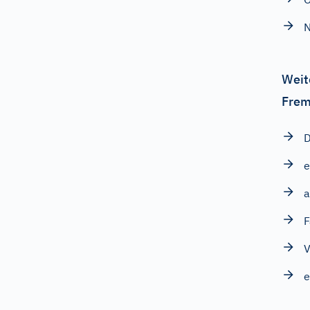
N
Weit
Frem
D
e
a
F
V
e