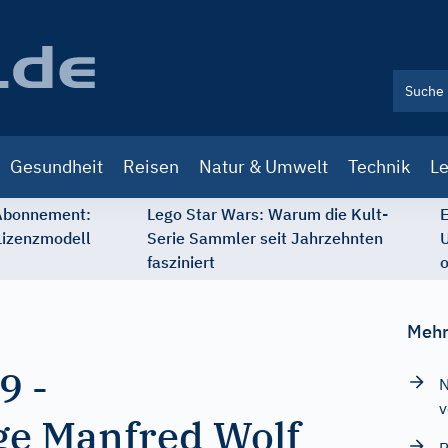
Gesundheit
Reisen
Natur & Umwelt
Technik
Le
 Abonnement:
Lego Star Wars: Warum die Kult-
E
Lizenzmodell
Serie Sammler seit Jahrzehnten
U
fasziniert
o
Mehr
69
-
N
v
ge Manfred Wolf