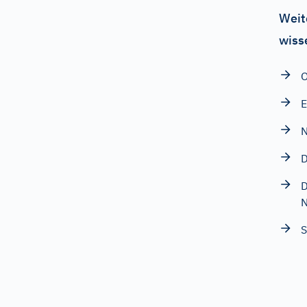
Weit
wiss
O
E
N
D
D
N
S