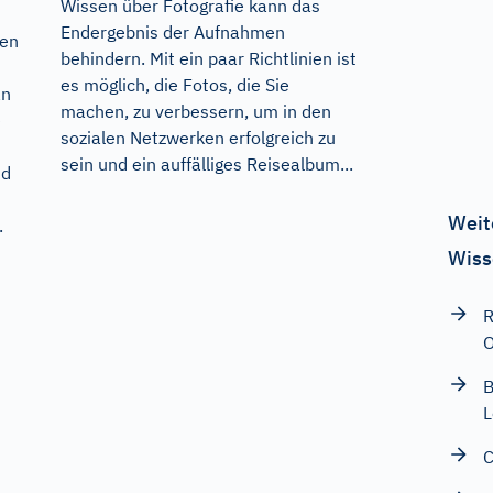
Wissen über Fotografie kann das
Endergebnis der Aufnahmen
gen
behindern. Mit ein paar Richtlinien ist
es möglich, die Fotos, die Sie
an
machen, zu verbessern, um in den
e
sozialen Netzwerken erfolgreich zu
sein und ein auffälliges Reisealbum...
nd
Weit
.
Wiss
R
O
B
L
C