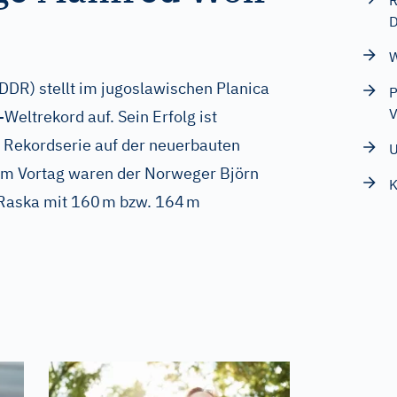
R
D
W
(DDR) stellt im jugoslawischen Planica
P
V
Weltrekord auf. Sein Erfolg ist
 Rekordserie auf der neuerbauten
U
 am Vortag waren der Norweger Björn
K
 Raska mit 160 m bzw. 164 m