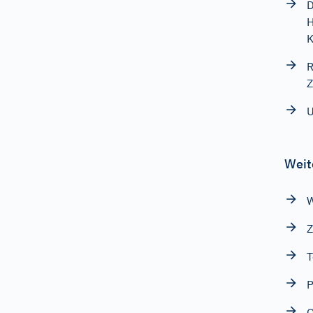
D
H
K
R
Z
U
Weit
W
Z
T
P