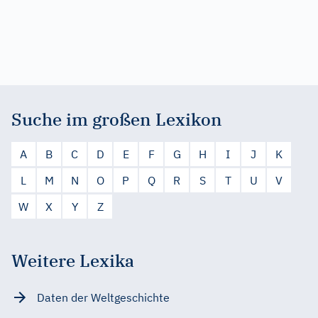
Suche im großen Lexikon
A
B
C
D
E
F
G
H
I
J
K
L
M
N
O
P
Q
R
S
T
U
V
W
X
Y
Z
Weitere Lexika
Daten der Weltgeschichte