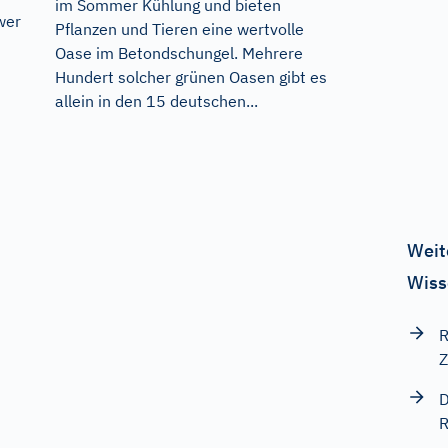
im Sommer Kühlung und bieten
wer
Pflanzen und Tieren eine wertvolle
Oase im Betondschungel. Mehrere
Hundert solcher grünen Oasen gibt es
allein in den 15 deutschen...
Weit
Wiss
R
Z
D
R