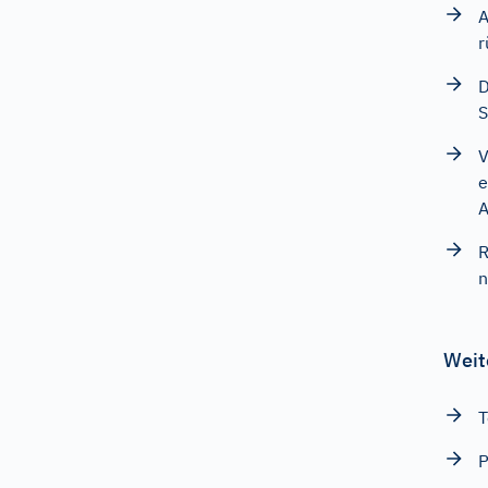
A
r
D
S
V
e
A
R
n
Weit
T
P