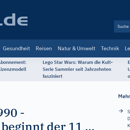
Gesundheit
Reisen
Natur & Umwelt
Technik
Le
 Abonnement:
Lego Star Wars: Warum die Kult-
E
Lizenzmodell
Serie Sammler seit Jahrzehnten
U
fasziniert
o
Mehr
990
-
S
D
beginnt der 11 ...
K