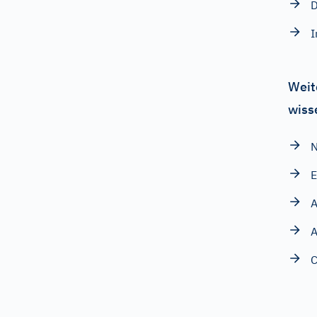
D
I
Weit
wiss
N
E
A
C