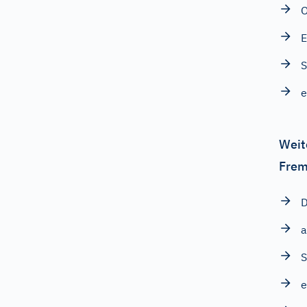
O
E
S
e
Weit
Frem
D
a
e