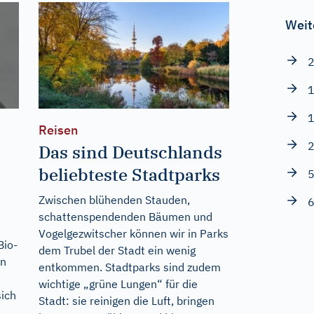
Weit
2
1
1
Reisen
2
Das sind Deutschlands
beliebteste Stadtparks
5
Zwischen blühenden Stauden,
6
schattenspendenden Bäumen und
Vogelgezwitscher können wir in Parks
Bio-
dem Trubel der Stadt ein wenig
on
entkommen. Stadtparks sind zudem
wichtige „grüne Lungen“ für die
ich
Stadt: sie reinigen die Luft, bringen