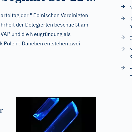
N
Parteitag der " Polnischen Vereinigten
K
ehrheit der Delegierten beschließt am
h
 PVAP und die Neugründung als
D
ik Polen". Daneben entstehen zwei
M
S
F
E
r