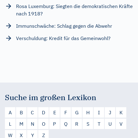
Rosa Luxemburg: Siegten die demokratischen Kräfte
nach 1918?
Immunschwäche: Schlag gegen die Abwehr
Verschuldung: Kredit für das Gemeinwohl?
Suche im großen Lexikon
A
B
C
D
E
F
G
H
I
J
K
L
M
N
O
P
Q
R
S
T
U
V
W
X
Y
Z