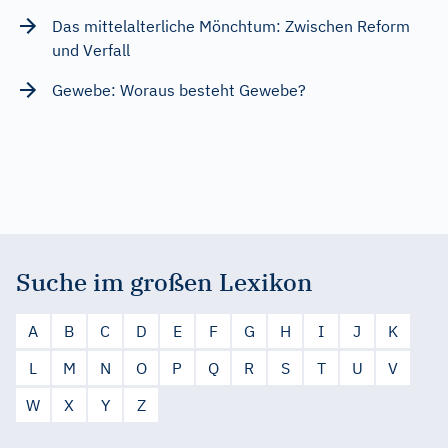
Das mittelalterliche Mönchtum: Zwischen Reform
und Verfall
Gewebe: Woraus besteht Gewebe?
Suche im großen Lexikon
A
B
C
D
E
F
G
H
I
J
K
L
M
N
O
P
Q
R
S
T
U
V
W
X
Y
Z