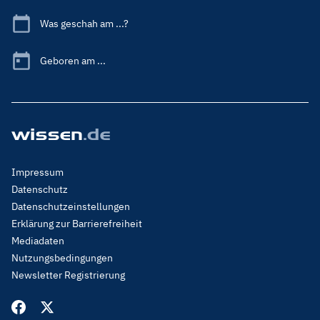
Was geschah am ...?
Geboren am ...
Footer
Impressum
Menu
Datenschutz
Legal
Datenschutzeinstellungen
Erklärung zur Barrierefreiheit
Mediadaten
Nutzungsbedingungen
Newsletter Registrierung