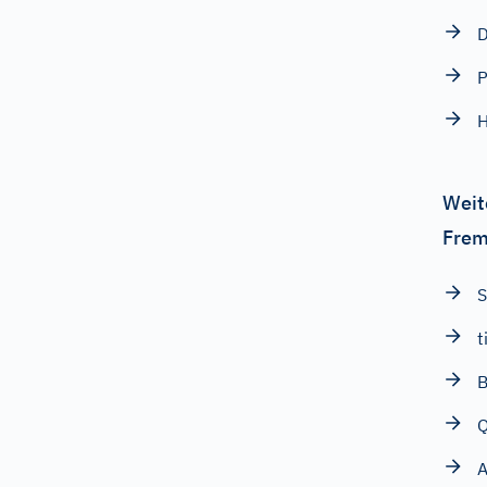
D
P
H
Weit
Frem
t
B
A