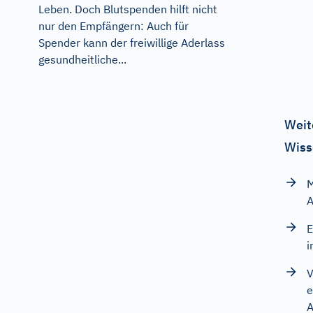
Leben. Doch Blutspenden hilft nicht
nur den Empfängern: Auch für
Spender kann der freiwillige Aderlass
gesundheitliche...
Weit
Wiss
M
A
E
i
V
e
A