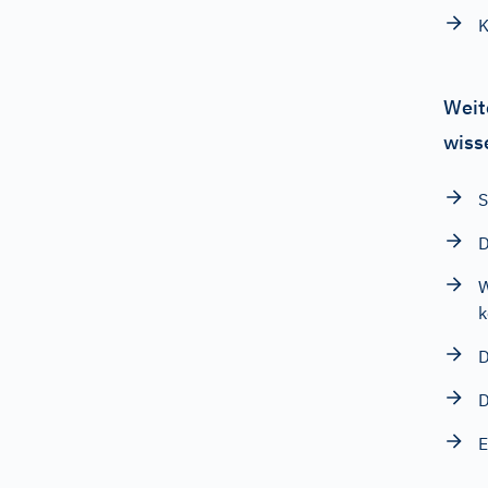
K
Weit
wiss
S
D
W
k
D
D
E