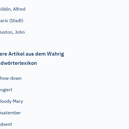
öblin, Alfred
aris (Stadt)
uston, John
ere Artikel aus dem Wahrig
dwörterlexikon
Show-down
ingiert
loody Mary
Quatember
dvent