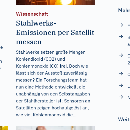
Mehr
Wissenschaft
Stahlwerks-
E
Emissionen per Satellit
B
messen
n
a
re
Stahlwerke setzen große Mengen
C
Kohlendioxid (CO2) und
in
Kohlenmonoxid (CO) frei. Doch wie
e
lässt sich der Ausstoß zuverlässig
C
messen? Ein Forschungsteam hat
U
nun eine Methode entwickelt, die
unabhängig von den Selbstangaben
N
der Stahlhersteller ist: Sensoren an
Satelliten zeigen hochaufgelöst an,
wie viel Kohlenmonoxid die...
Weit