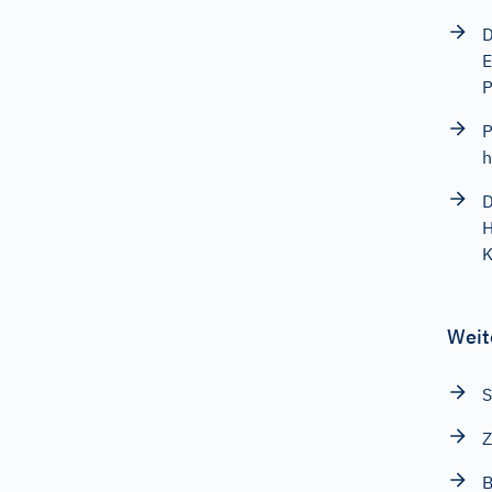
D
E
P
P
h
D
H
K
Weit
S
Z
B