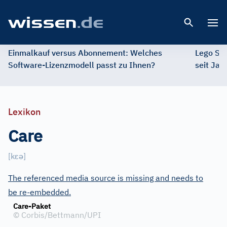
Open 
Einmalkauf versus Abonnement: Welches
Lego St
Software-Lizenzmodell passt zu Ihnen?
seit Jah
Lexikon
Care
ɛ
ə
[
k
]
The referenced media source is missing and needs to
be re-embedded.
Care-Paket
©
Corbis/Bettmann/UPI