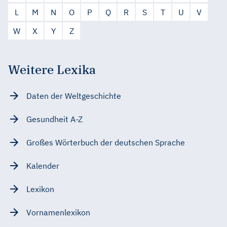
L
M
N
O
P
Q
R
S
T
U
V
W
X
Y
Z
Weitere Lexika
Daten der Weltgeschichte
Gesundheit A-Z
Großes Wörterbuch der deutschen Sprache
Kalender
Lexikon
Vornamenlexikon