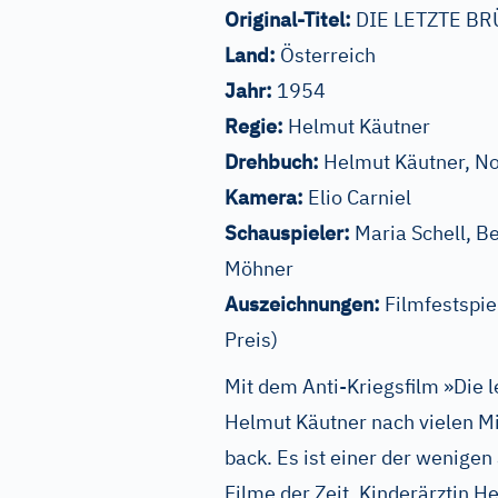
Original-Titel:
DIE LETZTE B
Land:
Österreich
Jahr:
1954
Regie:
Helmut Käutner
Drehbuch:
Helmut Käutner, No
Kamera:
Elio Carniel
Schauspieler:
Maria Schell, B
Möhner
Auszeichnungen:
Filmfestspie
Preis)
Mit dem Anti-Kriegsfilm »Die l
Helmut Käutner nach vielen Mi
back. Es ist einer der wenige
Filme der Zeit. Kinderärztin H