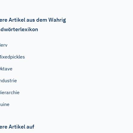
ere Artikel aus dem Wahrig
dwörterlexikon
erv
ixedpickles
ktave
ndustrie
ierarchie
uine
ere Artikel auf