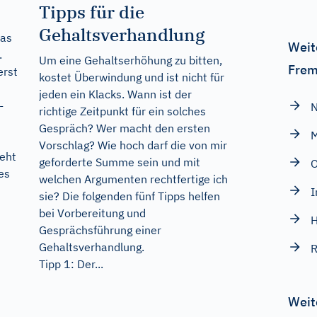
Tipps für die
Gehaltsverhandlung
was
Weit
.
Um eine Gehaltserhöhung zu bitten,
Frem
erst
kostet Überwindung und ist nicht für
jeden ein Klacks. Wann ist der
-
N
richtige Zeitpunkt für ein solches
Gespräch? Wer macht den ersten
M
Vorschlag? Wie hoch darf die von mir
geht
geforderte Summe sein und mit
O
es
welchen Argumenten rechtfertige ich
I
sie? Die folgenden fünf Tipps helfen
bei Vorbereitung und
H
Gesprächsführung einer
Gehaltsverhandlung.
R
Tipp 1: Der...
Weit