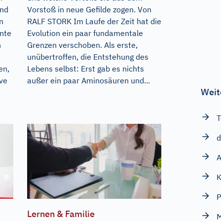
und
Vorstoß in neue Gefilde zogen. Von
n
RALF STORK Im Laufe der Zeit hat die
nte
Evolution ein paar fundamentale
h
Grenzen verschoben. Als erste,
unübertroffen, die Entstehung des
en,
Lebens selbst: Erst gab es nichts
ive
außer ein paar Aminosäuren und...
Weit
T
d
A
K
P
Lernen & Familie
M