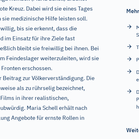
ote Kreuz. Dabei wird sie eines Tages
Mehr
sie medizinische Hilfe leisten soll.
M
willig, bis sie erkennt, dass die
S
 im Einsatz für ihre Ziele fast
T
ßlich bleibt sie freiwillig bei ihnen. Bei
 Feindeslager weiterzuleiten, wird sie
P
 Fronten erschossen.
D
er Beitrag zur Völkerverständigung. Die
e
weise als zu rührselig bezeichnet,
D
ilms in ihrer realistischen,
P
h
ubwürdig. Maria Schell erhält nach
ung Angebote für ernste Rollen in
Weit