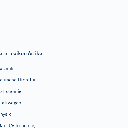
ere Lexikon Artikel
echnik
eutsche Literatur
stronomie
raftwagen
hysik
ars (Astronomie)