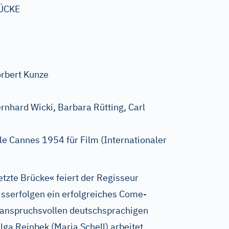
RÜCKE
rbert Kunze
ernhard Wicki, Barbara Rütting, Carl
le Cannes 1954 für Film (Internationaler
etzte Brücke« feiert der Regisseur
sserfolgen ein erfolgreiches Come-
n anspruchsvollen deutschsprachigen
elga Reinbek (Maria Schell) arbeitet