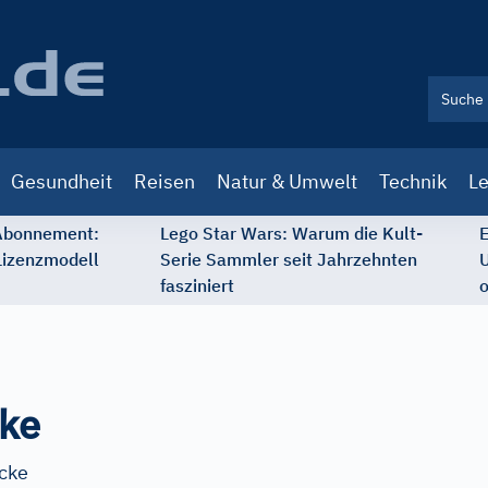
Gesundheit
Reisen
Natur & Umwelt
Technik
Le
 Abonnement:
Lego Star Wars: Warum die Kult-
E
Lizenzmodell
Serie Sammler seit Jahrzehnten
U
fasziniert
o
cke
ücke