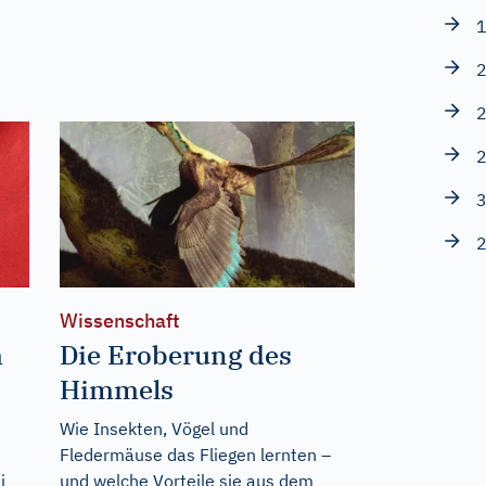
1
2
2
2
3
2
Wissenschaft
m
Die Eroberung des
Himmels
Wie Insekten, Vögel und
Fledermäuse das Fliegen lernten –
i
und welche Vorteile sie aus dem