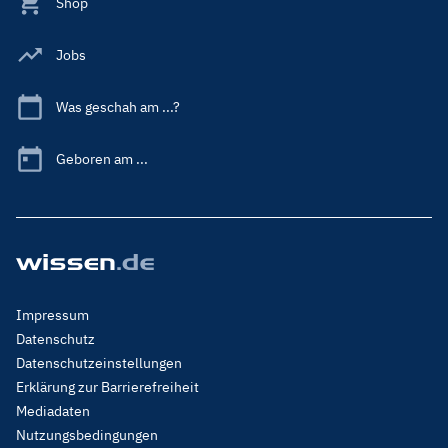
Shop
Jobs
Was geschah am ...?
Geboren am ...
Footer
Impressum
Menu
Datenschutz
Legal
Datenschutzeinstellungen
Erklärung zur Barrierefreiheit
Mediadaten
Nutzungsbedingungen