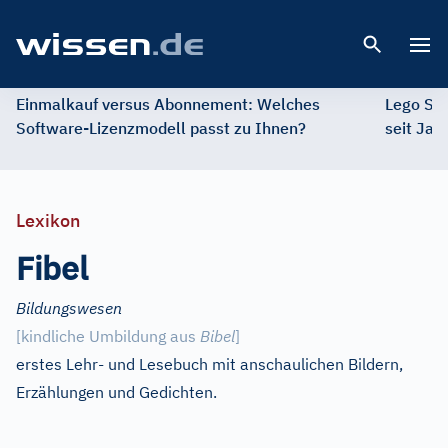
Open 
Einmalkauf versus Abonnement: Welches
Lego St
Software-Lizenzmodell passt zu Ihnen?
seit Jah
Lexikon
Fibel
Bildungswesen
[
kindliche Umbildung aus
Bibel
]
erstes Lehr- und Lesebuch mit anschaulichen Bildern,
Erzählungen und Gedichten.