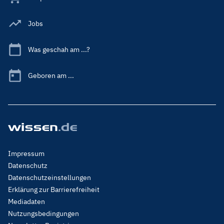
Jobs
Was geschah am ...?
Geboren am ...
Footer
Impressum
Menu
Datenschutz
Legal
Datenschutzeinstellungen
Erklärung zur Barrierefreiheit
Mediadaten
Nutzungsbedingungen