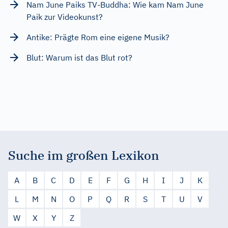
Nam June Paiks TV-Buddha: Wie kam Nam June
Paik zur Videokunst?
Antike: Prägte Rom eine eigene Musik?
Blut: Warum ist das Blut rot?
Suche im großen Lexikon
A
B
C
D
E
F
G
H
I
J
K
L
M
N
O
P
Q
R
S
T
U
V
W
X
Y
Z