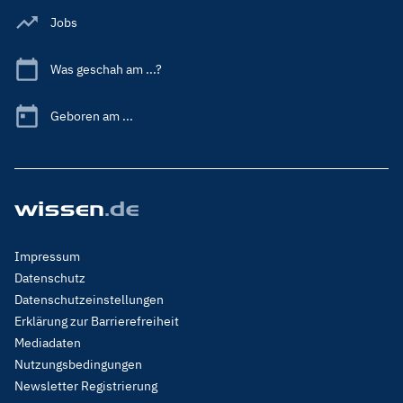
Jobs
Was geschah am ...?
Geboren am ...
Footer
Impressum
Menu
Datenschutz
Legal
Datenschutzeinstellungen
Erklärung zur Barrierefreiheit
Mediadaten
Nutzungsbedingungen
Newsletter Registrierung