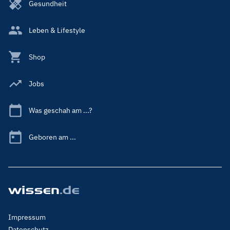
Gesundheit
Leben & Lifestyle
Shop
Jobs
Was geschah am ...?
Geboren am ...
Footer
Impressum
Menu
Datenschutz