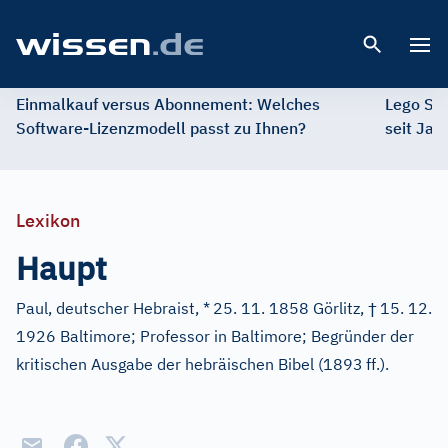
Open 
Einmalkauf versus Abonnement: Welches
Lego St
Software-Lizenzmodell passt zu Ihnen?
seit Jah
Lexikon
Haupt
†
Paul, deutscher Hebraist, *
25. 11. 1858 Görlitz,
15. 12.
1926 Baltimore; Professor in Baltimore; Begründer der
kritischen Ausgabe der hebräischen Bibel (1893
ff.).