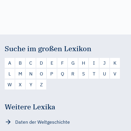
Suche im großen Lexikon
A
B
C
D
E
F
G
H
I
J
K
L
M
N
O
P
Q
R
S
T
U
V
W
X
Y
Z
Weitere Lexika
Daten der Weltgeschichte