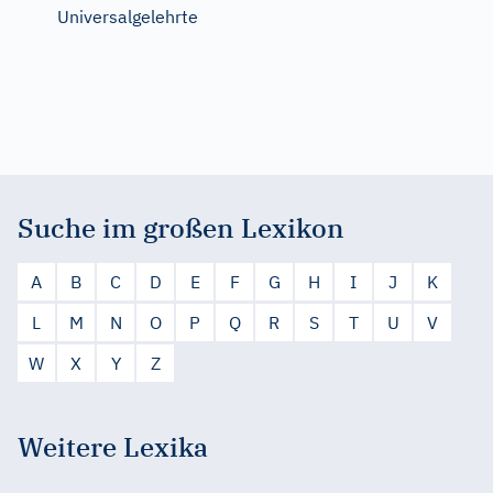
Universalgelehrte
Suche im großen Lexikon
A
B
C
D
E
F
G
H
I
J
K
L
M
N
O
P
Q
R
S
T
U
V
W
X
Y
Z
Weitere Lexika