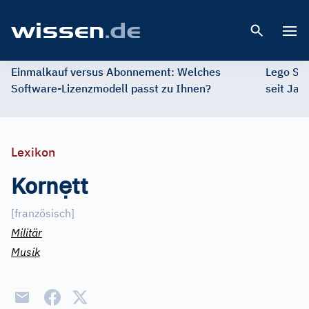
Open 
Einmalkauf versus Abonnement: Welches
Lego St
Software-Lizenzmodell passt zu Ihnen?
seit Jah
Lexikon
ẹ
Korn
tt
[französisch]
Militär
Musik