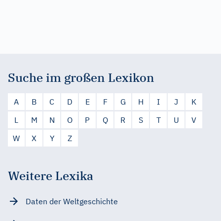
Suche im großen Lexikon
A
B
C
D
E
F
G
H
I
J
K
L
M
N
O
P
Q
R
S
T
U
V
W
X
Y
Z
Weitere Lexika
Daten der Weltgeschichte