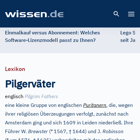
Open 
Einmalkauf versus Abonnement: Welches
Lego St
Software-Lizenzmodell passt zu Ihnen?
seit Jah
Lexikon
Pilgerväter
englisch
Pilgrim Fathers
eine kleine Gruppe von englischen
Puritanern
, die, wegen
ihrer religiösen Überzeugungen verfolgt, zunächst nach
Amsterdam ging und sich 1609 in Leiden niederließ. Ihre
†
Führer W.
Brewster
(*
1567,
1644) und J.
Robinson
†