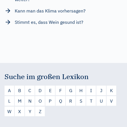
Kann man das Klima vorhersagen?
Stimmt es, dass Wein gesund ist?
Suche im großen Lexikon
A
B
C
D
E
F
G
H
I
J
K
L
M
N
O
P
Q
R
S
T
U
V
W
X
Y
Z